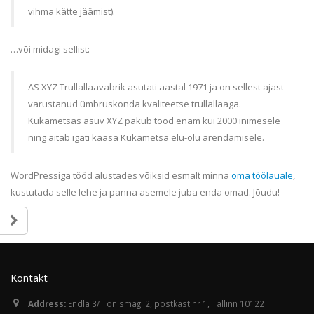
vihma kätte jäämist).
…või midagi sellist:
AS XYZ Trullallaavabrik asutati aastal 1971 ja on sellest ajast
varustanud ümbruskonda kvaliteetse trullallaaga.
Kükametsas asuv XYZ pakub tööd enam kui 2000 inimesele
ning aitab igati kaasa Kükametsa elu-olu arendamisele.
WordPressiga tööd alustades võiksid esmalt minna
oma töölauale
,
kustutada selle lehe ja panna asemele juba enda omad. Jõudu!
Kontakt
Address:
Endla 3/ Tõnismägi 2, postkast nr 1, Tallinn 10122