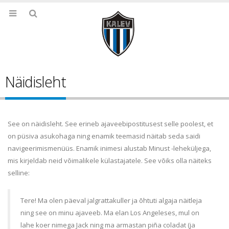
Näidisleht
See on näidisleht. See erineb ajaveebipostitusest selle poolest, et
on püsiva asukohaga ning enamik teemasid näitab seda saidi
navigeerimismenüüs. Enamik inimesi alustab Minust -leheküljega,
mis kirjeldab neid võimalikele külastajatele. See võiks olla näiteks
selline:
Tere! Ma olen päeval jalgrattakuller ja õhtuti algaja näitleja
ning see on minu ajaveeb. Ma elan Los Angeleses, mul on
lahe koer nimega Jack ning ma armastan piña coladat (ja