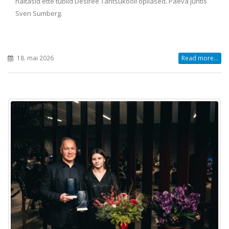
näitasid ette tublid Desiree Tantsukooli õpilased. Päeva juhtis
Sven Sumberg.
18. mai 2026
Read more...