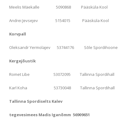
Meelis Mäekalle 5090868 Pääsküla Kool
Andrei Jevsejev 5154015 Pääsküla Kool
Korvpall
Oleksandr Yermolajev 53744176 Sõle Spordihoone
Kergejõustik
Romet Libe 53072095 Tallinna Spordihall
Karl Koha 53730048 Tallinna Spordihall
Tallinna Spordiselts Kalev
tegevesimees Madis Iganõmm 56909651