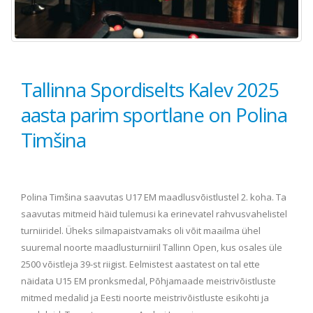
Tallinna Spordiselts Kalev 2025
aasta parim sportlane on Polina
Timšina
Polina Timšina saavutas U17 EM maadlusvõistlustel 2. koha. Ta
saavutas mitmeid häid tulemusi ka erinevatel rahvusvahelistel
turniiridel. Üheks silmapaistvamaks oli võit maailma ühel
suuremal noorte maadlusturniiril Tallinn Open, kus osales üle
2500 võistleja 39-st riigist. Eelmistest aastatest on tal ette
näidata U15 EM pronksmedal, Põhjamaade meistrivõistluste
mitmed medalid ja Eesti noorte meistrivõistluste esikohti ja