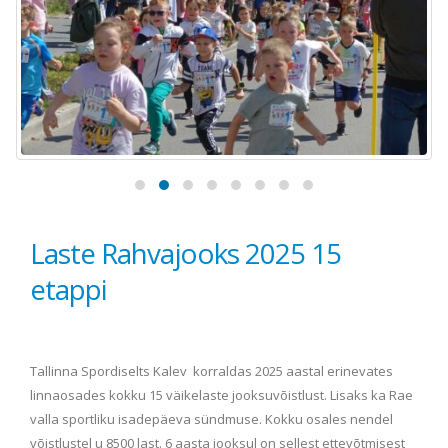
Laste Rahvajooks 2025 15
etappi
Tallinna Spordiselts Kalev korraldas 2025 aastal erinevates
linnaosades kokku 15 väikelaste jooksuvõistlust. Lisaks ka Rae
valla sportliku isadepäeva sündmuse. Kokku osales nendel
võistlustel u 8500 last. 6 aasta jooksul on sellest ettevõtmisest