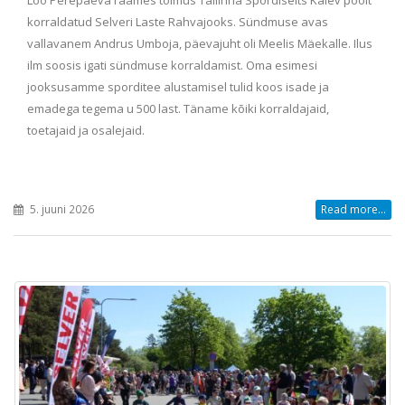
Loo Perepäeva raames toimus Tallinna Spordiselts Kalev poolt
korraldatud Selveri Laste Rahvajooks. Sündmuse avas
vallavanem Andrus Umboja, päevajuht oli Meelis Mäekalle. Ilus
ilm soosis igati sündmuse korraldamist. Oma esimesi
jooksusamme sporditee alustamisel tulid koos isade ja
emadega tegema u 500 last. Täname kõiki korraldajaid,
toetajaid ja osalejaid.
5. juuni 2026
Read more...