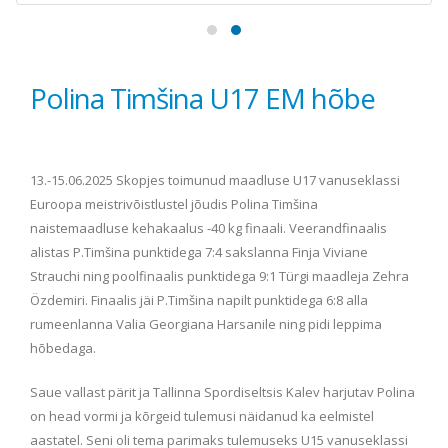
Polina Timšina U17 EM hõbe
13.-15.06.2025 Skopjes toimunud maadluse U17 vanuseklassi
Euroopa meistrivõistlustel jõudis Polina Timšina
naistemaadluse kehakaalus -40 kg finaali. Veerandfinaalis
alistas P.Timšina punktidega 7:4 sakslanna Finja Viviane
Strauchi ning poolfinaalis punktidega 9:1 Türgi maadleja Zehra
Özdemiri. Finaalis jäi P.Timšina napilt punktidega 6:8 alla
rumeenlanna Valia Georgiana Harsanile ning pidi leppima
hõbedaga.
Saue vallast pärit ja Tallinna Spordiseltsis Kalev harjutav Polina
on head vormi ja kõrgeid tulemusi näidanud ka eelmistel
aastatel. Seni oli tema parimaks tulemuseks U15 vanuseklassi