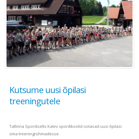
Kutsume uusi õpilasi
treeningutele
Tallinna Spordiselts Kalev spordikoolid ootavad uusi õpilasi
oma treeningrühmadesse.