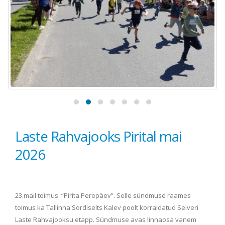
Laste Rahvajooks Pirital mai
2026
23.mail toimus “Pirita Perepäev”. Selle sündmuse raames
toimus ka Tallinna Sordiselts Kalev poolt korraldatud Selveri
Laste Rahvajooksu etapp. Sündmuse avas linnaosa vanem