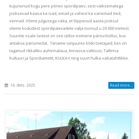
kujunenud kogu pere põnev spordipäev, sest väiksematega
jooksevad kaasa ka isad, emad ja vahest ka vanemad õed,
vennad. Võime julgusega väita, et lõppenud aasta jooksul
oleme kodudest spordipäevadele välja toonud u 20 000 inimest.
Suurele osale lastest on see üldse esimene pärisvõistlus, kus
antakse pärismedal. Täname siinjuures kõiki toetajaid, kes on
taganud rikkaliku auhinnalaua, linnaosa valitsusi, Tallinna
Kultuuri ja Spordiametit, KULKA-t ning suurt hulka vabatahtlikke.
16. dets. 2025
Read more...