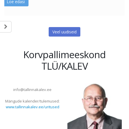
Loe edasi
Veel uudiseid
Korvpallimeeskond
TLÜ/KALEV
info@tallinnakalev.ee
Mängude kalender/tulemused:
www.tallinnakalev.ee/uritused