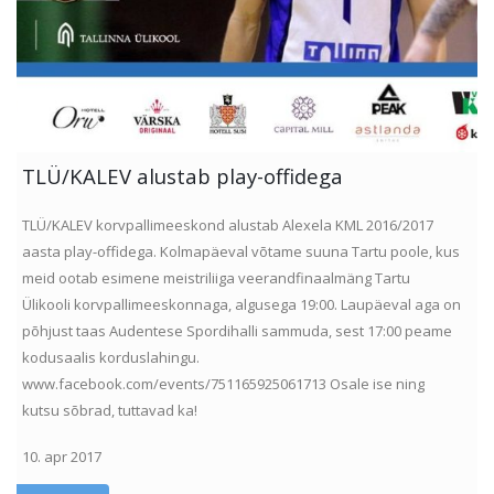
TLÜ/KALEV alustab play-offidega
TLÜ/KALEV korvpallimeeskond alustab Alexela KML 2016/2017
aasta play-offidega. Kolmapäeval võtame suuna Tartu poole, kus
meid ootab esimene meistriliiga veerandfinaalmäng Tartu
Ülikooli korvpallimeeskonnaga, algusega 19:00. Laupäeval aga on
põhjust taas Audentese Spordihalli sammuda, sest 17:00 peame
kodusaalis korduslahingu.
www.facebook.com/events/751165925061713 Osale ise ning
kutsu sõbrad, tuttavad ka!
10. apr 2017