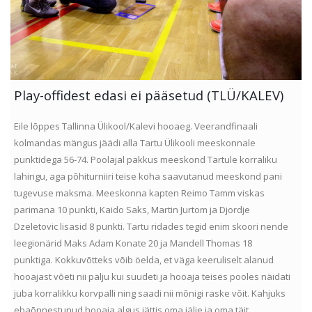
Play-offidest edasi ei pääsetud (TLÜ/KALEV)
Eile lõppes Tallinna Ülikool/Kalevi hooaeg. Veerandfinaali
kolmandas mängus jäädi alla Tartu Ülikooli meeskonnale
punktidega 56-74. Poolajal pakkus meeskond Tartule korraliku
lahingu, aga põhiturniiri teise koha saavutanud meeskond pani
tugevuse maksma. Meeskonna kapten Reimo Tamm viskas
parimana 10 punkti, Kaido Saks, Martin Jurtom ja Djordje
Dzeletovic lisasid 8 punkti. Tartu ridades tegid enim skoori nende
leegionärid Maks Adam Konate 20 ja Mandell Thomas 18
punktiga. Kokkuvõtteks võib öelda, et väga keeruliselt alanud
hooajast võeti nii palju kui suudeti ja hooaja teises pooles näidati
juba korralikku korvpalli ning saadi nii mõnigi raske võit. Kahjuks
ebaõnnestunud hooaja algus jättis oma jälje ja oma täit