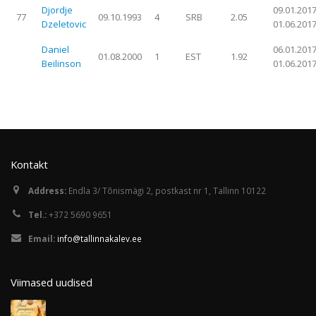
Djordje
09.01.2017
77
09.10.1993
4
SRB
2.05
Dzeletovic
01.06.201
Daniel
06.01.2017
01.08.2000
1
EST
1.92
Beilinson
01.06.201
Kontakt
Address:
Endla 3/ Tõnismägi 2, postkast nr 1, Tallinn 10122
Tel.:
+372 5690 9651
Email:
info@tallinnakalev.ee
Viimased uudised