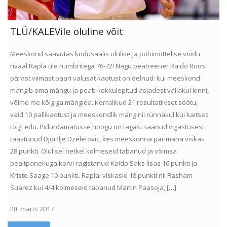
TLÜ/KALEVile oluline võit
Meeskond saavutas kodusaalis olulise ja põhimõttelise võidu
rivaal Rapla üle numbritega 76-72! Nagu peatreener Raido Roos
pärast viimast paari valusat kaotust on öelnud: kui meeskond
mängib oma mängu ja peab kokkulepitud asjadest väljakul kinni,
võime me kõigiga mängida. Korralikud 21 resultatiivset söötu,
vaid 10 pallikaotust ja meeskondlik mäng nii rünnakul kui kaitses
tõigi edu. Pidurdamatusse hoogu on tagasi saanud vigastusest
taastunud Djordje Dzeletovic, kes meeskonna parimana viskas
28 punkti. Olulisel hetkel kolmeseid tabanud ja võimsa
pealtpanekuga korvi ragistanud Kaido Saks lisas 16 punkti ja
Kristo Saage 10 punkti. Raplal viskasid 18 punkti nii Rasham
Suarez kui 4/4 kolmeseid tabanud Martin Paasoja, […]
28. märts 2017