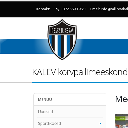
Kontakt:
+372 5690 9651
Email: info@tallinnaka
KALEV korvpallimeeskon
Me
MENÜÜ
Uudised
Spordikoolid