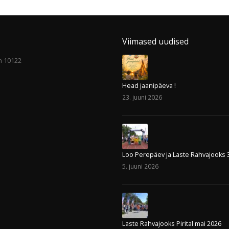
Viimased uudised
nn 10122
Head jaanipäeva !
23. juuni 2026
Loo Perepäev ja Laste Rahvajooks 
5. juuni 2026
Laste Rahvajooks Pirital mai 2026