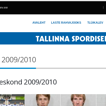
lev.ee
AVALEHT
LASTE RAHVAJOOKS
TLÜ/KALEV
d 2009/2010
eskond 2009/2010