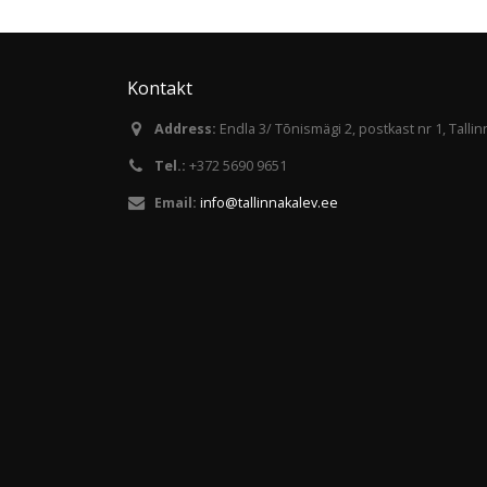
Kontakt
Address:
Endla 3/ Tõnismägi 2, postkast nr 1, Talli
Tel.:
+372 5690 9651
Email:
info@tallinnakalev.ee