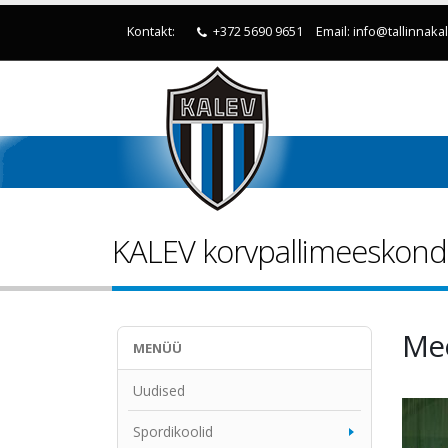
Kontakt:
+372 5690 9651
Email: info@tallinnaka
KALEV korvpallimeeskon
Me
MENÜÜ
Uudised
Spordikoolid