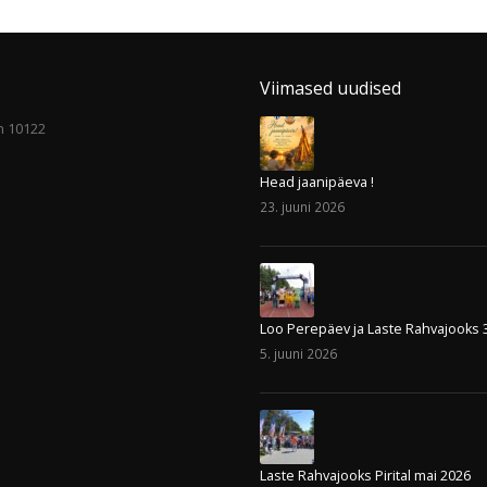
Viimased uudised
nn 10122
Head jaanipäeva !
23. juuni 2026
Loo Perepäev ja Laste Rahvajooks 
5. juuni 2026
Laste Rahvajooks Pirital mai 2026