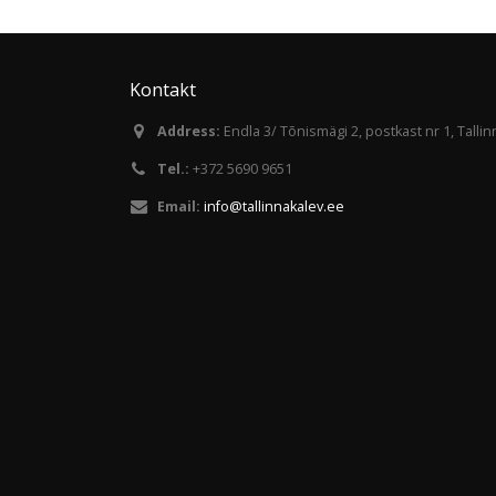
Kontakt
Address:
Endla 3/ Tõnismägi 2, postkast nr 1, Talli
Tel.:
+372 5690 9651
Email:
info@tallinnakalev.ee