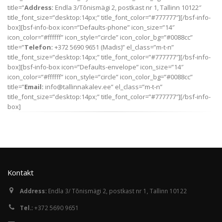
title=”
Address:
Endla 3/Tõnismägi 2, postkast nr 1, Tallinn 10122″
title_font_size=”desktop:14px;” title_font_color=”#777777″][/bsf-info-
box][bsf-info-box icon=”Defaults-phone” icon_size=”14″
icon_color=”#ffffff” icon_style=”circle” icon_color_bg=”#0088cc”
title=”
Telefon:
+372 5690 9651 (Madis)” el_class=”m-t-n”
title_font_size=”desktop:14px;” title_font_color=”#777777″][/bsf-info-
box][bsf-info-box icon=”Defaults-envelope” icon_size=”14″
icon_color=”#ffffff” icon_style=”circle” icon_color_bg=”#0088cc”
title=”
Email:
info@tallinnakalev.ee” el_class=”m-t-n”
title_font_size=”desktop:14px;” title_font_color=”#777777″][/bsf-info-
box]
Kontakt
Address:
Endla 3/ Tõnismägi 2, postkast nr 1, Tallinn 10122
Tel.:
+372 5690 9651