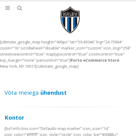
[ultimate_google_map height=”400px” lat=”59.43046″ lng=”24.73904″
zoom=”16″ scrollwheel=”disable” marker_icon=”custom” icon_img=”258″
streetviewcontrol=”true” maptypecontrol=”true” zoomcontrol=”true”
top_margin=”none” pancontrol=”true”]
Porto eCommerce Store
New York, NY 10017[/ultimate_google_map]
Võta meiega
ühendust
Kontor
[bsf-info-box icon=”Defaults-map-marker” icon_size=”14″
icon_color=”#ffffff” icon_style=”circle” icon_color_bg=”#0088cc”