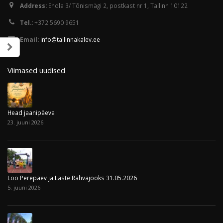
Address:
Endla 3/ Tõnismägi 2, postkast nr 1, Tallinn 10122
Tel.:
+372 5690 9651
Email:
info@tallinnakalev.ee
Viimased uudised
Head jaanipäeva !
23. juuni 2026
Loo Perepäev ja Laste Rahvajooks 31.05.2026
5. juuni 2026