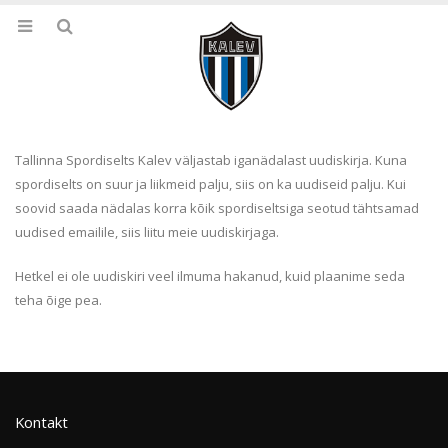
Tallinna Spordiselts Kalev väljastab iganädalast uudiskirja. Kuna
spordiselts on suur ja liikmeid palju, siis on ka uudiseid palju. Kui
soovid saada nädalas korra kõik spordiseltsiga seotud tähtsamad
uudised emailile, siis liitu meie uudiskirjaga.
Hetkel ei ole uudiskiri veel ilmuma hakanud, kuid plaanime seda
teha õige pea.
Kontakt