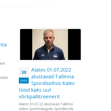
aasdlusliidu koostööna algtasemete treenerite
Open on olnud mitmed aastad järjest üks
iire ja koolituse korraldamine just sellise
linna Spordiselts Kalevi KÜSK-i programmi