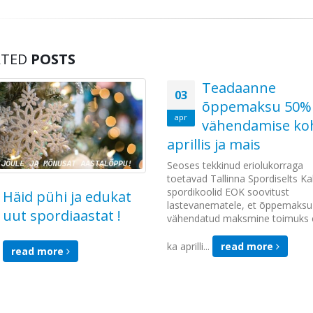
tasemekoolitus
29.03 – 31.03.2019 toimus Tallinna Spordiselts Kalevi ja Eesti M
koolitus Euroopa ühe suurima maadlusvõistluse juures. Tallinn 
maailma ja Euroopa suuremaid rahvusvahelisi maadluse noorteturn
suurusjärguga võistluse juures oli igati tasemel. Koolitus oli Tal
eeviimane koolitussündmus.
Share this post