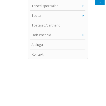
Teised spordialad
Toeta!
Toetajad/partnerid
Dokumendid
Ajalugu
Kontakt
15
mai