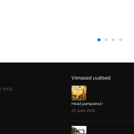
ATED
POSTS
Teadaanne
03
õppemaksu 50%
apr
vähendamise ko
aprillis ja mais
Seoses tekkinud eriolukorraga
toetavad Tallinna Spordiselts Ka
spordikoolid EOK soovitust
Häid pühi ja edukat
lastevanematele, et õppemaksu
uut spordiaastat !
vähendatud maksmine toimuks 
ka aprilli...
read more
read more