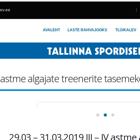
lev.ee
AVALEHT
LASTE RAHVAJOOKS
TLÜ/KALEV
V astme algajate treenerite tasemek