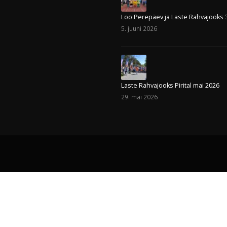
Viimased uudised
nn 10122
Head jaanipäeva !
23. juuni 2026