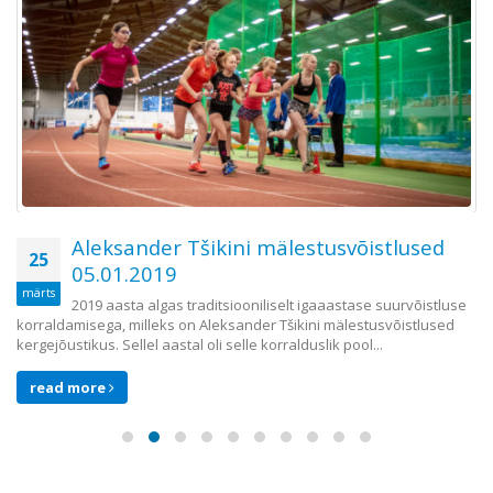
Aleksander Tšikini mälestusvõistlused
25
05.01.2019
märts
2019 aasta algas traditsiooniliselt igaaastase suurvõistluse
korraldamisega, milleks on Aleksander Tšikini mälestusvõistlused
kergejõustikus. Sellel aastal oli selle korralduslik pool...
read more