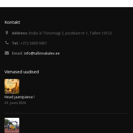
Kontakt
Address:
Endla 3/ Tõnismägi 2, postkast nr 1, Tallinn 10122
Tel.:
+372 5690 9651
Email:
info@tallinnakalev.ee
Viimased uudised
Head jaanipäeva !
23. juuni 2026