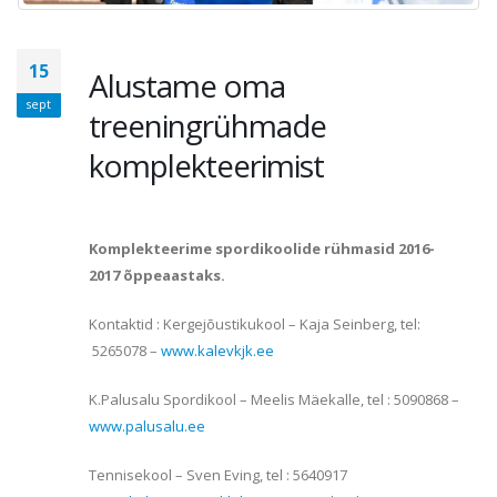
15
Alustame oma
sept
treeningrühmade
komplekteerimist
Komplekteerime spordikoolide rühmasid 2016-
2017 õppeaastaks.
Kontaktid : Kergejõustikukool – Kaja Seinberg, tel:
5265078 –
www.kalevkjk.ee
K.Palusalu Spordikool – Meelis Mäekalle, tel : 5090868 –
www.palusalu.ee
Tennisekool – Sven Eving, tel : 5640917