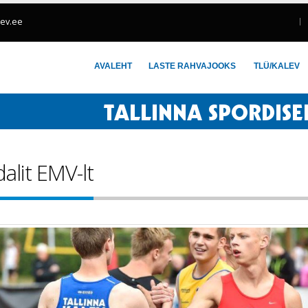
lev.ee
AVALEHT
LASTE RAHVAJOOKS
TLÜ/KALEV
alit EMV-lt