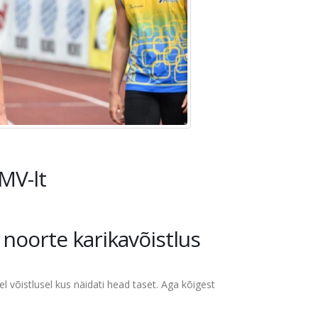
MV-lt
 noorte karikavõistlus
sel võistlusel kus näidati head taset. Aga kõigest