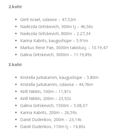
2.koht
Gerli Israel, odavise – 47,52m
Nadezda Gritskevich, 300m tj – 46,56s
Nadezda Gritskevich, 800m – 2.27,34
Karina Kabrits, kaugushüpe – 5.91m
Markus Rene Pae, 3000m takistusj. – 10.19,47
Galina Gritskevich, 3000m – 11.19,89s
3.koht
Kristella Jurkatamm, kaugushüpe – 5.80m
Kristella Jurkatamm, odavise – 44,76m
Kirill Nikitin, 100m – 11,81s
Kirill Nikitin, 200m – 23,92s
Galina Gritskevich, 1500m – 5.08,07
Karina Kabrits, 200m – 26,59s
Daniil Dudenkov, 200m – 23,14s
Daniil Dudenkov, 110m tj – 14,80s