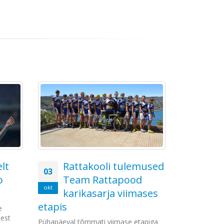
lt
Rattakooli tulemused
TLÜ
03
19
o
Team Rattapood
tän
okt
okt
karikasarja viimases
TLÜ/K
eile varahom
etapis
e
Muresisse, ku
test
Pühapäeval tõmmati viimase etapiga
FIBA Europe 