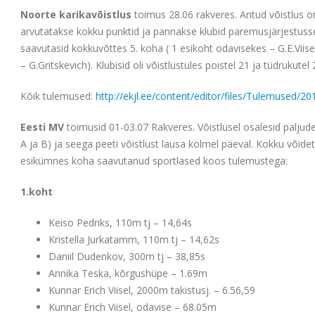
Noorte karikavõistlus
toimus 28.06 rakveres. Antud võistlus 
arvutatakse kokku punktid ja pannakse klubid paremusjärjestusse.
saavutasid kokkuvõttes 5. koha ( 1 esikoht odavisekes – G.E.Viis
– G.Gritskevich). Klubisid oli võistlustules poistel 21 ja tüdrukute
Kõik tulemused:
http://ekjl.ee/content/editor/files/Tulemused/2
Eesti MV
toimusid 01-03.07 Rakveres. Võistlusel osalesid paljud
A ja B) ja seega peeti võistlust lausa kolmel päeval. Kokku võidet
esikümnes koha saavutanud sportlased koos tulemustega:
1.koht
Keiso Pedriks, 110m tj – 14,64s
Kristella Jurkatamm, 110m tj – 14,62s
Daniil Dudenkov, 300m tj – 38,85s
Annika Teska, kõrgushüpe – 1.69m
Kunnar Erich Viisel, 2000m takistusj. – 6.56,59
Kunnar Erich Viisel, odavise – 68.05m