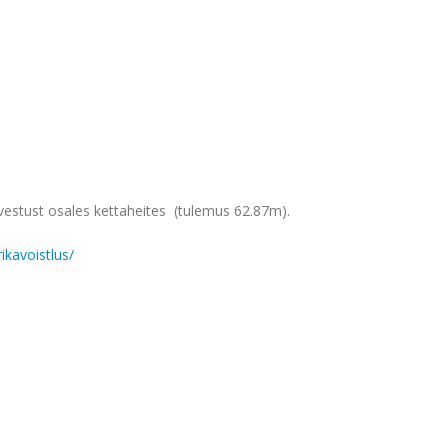
rvestust osales kettaheites (tulemus 62.87m).
ikavoistlus/