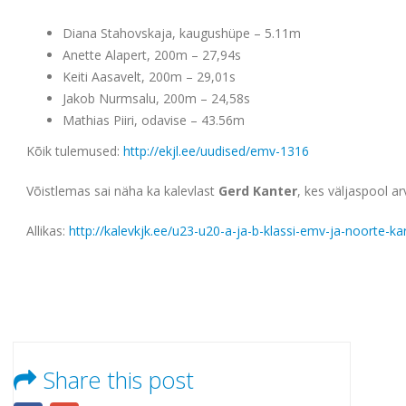
Diana Stahovskaja, kaugushüpe – 5.11m
Anette Alapert, 200m – 27,94s
Keiti Aasavelt, 200m – 29,01s
Jakob Nurmsalu, 200m – 24,58s
Mathias Piiri, odavise – 43.56m
Kõik tulemused:
http://ekjl.ee/uudised/emv-1316
Võistlemas sai näha ka kalevlast
Gerd Kanter
, kes väljaspool a
Allikas:
http://kalevkjk.ee/u23-u20-a-ja-b-klassi-emv-ja-noorte-kar
Share this post