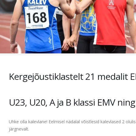
Kergejõustiklastelt 21 medalit E
U23, U20, A ja B klassi EMV ning
Uhke olla kalevlane! Eelmisel nädalal võistlesid kalevlased 2 oluli
järgnevalt.