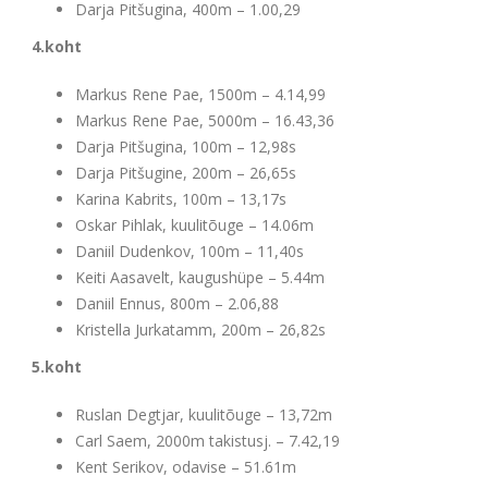
Darja Pitšugina, 400m – 1.00,29
4.koht
Markus Rene Pae, 1500m – 4.14,99
Markus Rene Pae, 5000m – 16.43,36
Darja Pitšugina, 100m – 12,98s
Darja Pitšugine, 200m – 26,65s
Karina Kabrits, 100m – 13,17s
Oskar Pihlak, kuulitõuge – 14.06m
Daniil Dudenkov, 100m – 11,40s
Keiti Aasavelt, kaugushüpe – 5.44m
Daniil Ennus, 800m – 2.06,88
Kristella Jurkatamm, 200m – 26,82s
5.koht
Ruslan Degtjar, kuulitõuge – 13,72m
Carl Saem, 2000m takistusj. – 7.42,19
Kent Serikov, odavise – 51.61m