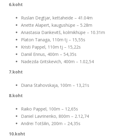
6.koht
Ruslan Degtjar, kettaheide – 41.04m
Anette Alapert, kaugushüpe – 5.28m
Anastasia Dankevitš, kolmikhüpe – 10.31m
Platon Tanaga, 110m tj – 15,55s
Kristi Pappel, 110m tj – 15,22s
Daniil Ennus, 400m – 54,35s
Nadezda Gritskevich, 400m – 1.02,54
7.koht
Diana Stahovskaja, 100m – 13,21s
8.koht
Raiko Pappel, 100m – 12,65s
Daniel Lavrinenko, 800m – 2.12,74
Andrei Totšilin, 200m – 24,35s
10.koht