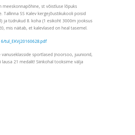
on meeskonnapõhine, st võistluse lõpuks
 Tallinna SS Kalev kergejõustikukooli poisid
el) ja tüdrukud 8. koha (1 esikoht 3000m jooksus
l 20, mis näitab, et kalevlased on heal tasemel.
016/tul_EKVj20160628.pdf
e vanuseklasside sportlased (noorsoo, juuniorid,
i lausa 21 medalit! Siinkohal tooksime välja