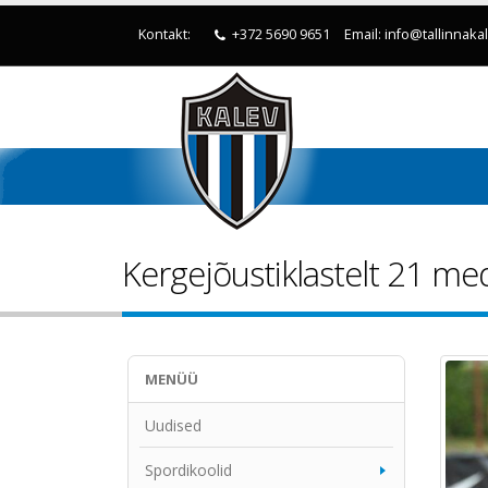
Kontakt:
+372 5690 9651
Email: info@tallinnaka
Kergejõustiklastelt 21 med
MENÜÜ
Uudised
Spordikoolid