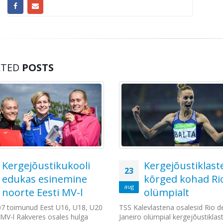
ATED
POSTS
Kergejõustikukooli
Kergejõustiklaste
23
edukas esinemine
kõrged kohad Ri
aug
noorte Eesti MV-l
olümpialt
07 toimunud Eest U16, U18, U20
TSS Kalevlastena osalesid Rio d
 MV-l Rakveres osales hulga
Janeiro olümpial kergejõustiklas