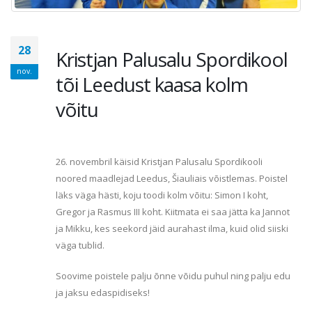
28
Kristjan Palusalu Spordikool
nov.
tõi Leedust kaasa kolm
võitu
26. novembril käisid Kristjan Palusalu Spordikooli
noored maadlejad Leedus, Šiauliais võistlemas. Poistel
läks väga hästi, koju toodi kolm võitu: Simon I koht,
Gregor ja Rasmus III koht. Kiitmata ei saa jätta ka Jannot
ja Mikku, kes seekord jäid aurahast ilma, kuid olid siiski
väga tublid.
Soovime poistele palju õnne võidu puhul ning palju edu
ja jaksu edaspidiseks!