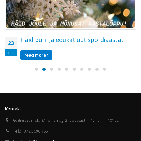
Häid pühi ja edukat uut spordiaastat !
23
dets.
read more
Kontakt
Address:
Endla 3/ Tõnismägi 2, postkast nr 1, Tallinn 10122
Tel.:
+372 5690 9651