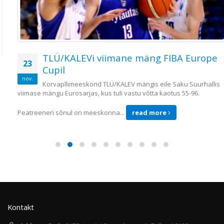
TLÜ/KALEVi viimane mäng FIBA Europe
23
Cupil
nov.
Korvapllimeeskond TLÜ/KALEV mängis eile Saku Suurhallis
viimase mängu Eurosarjas, kus tuli vastu võtta kaotus 55-96.
Peatreeneri sõnul on meeskonna...
read more
Kontakt
Address:
Endla 3/ Tõnismägi 2, postkast nr 1, Tallinn 10122