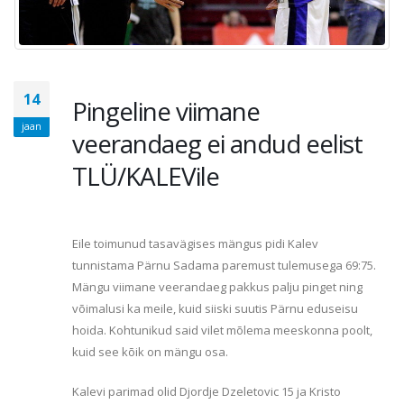
14
Pingeline viimane
jaan
veerandaeg ei andud eelist
TLÜ/KALEVile
Eile toimunud tasavägises mängus pidi Kalev
tunnistama Pärnu Sadama paremust tulemusega 69:75.
Mängu viimane veerandaeg pakkus palju pinget ning
võimalusi ka meile, kuid siiski suutis Pärnu eduseisu
hoida. Kohtunikud said vilet mõlema meeskonna poolt,
kuid see kõik on mängu osa.
Kalevi parimad olid Djordje Dzeletovic 15 ja Kristo