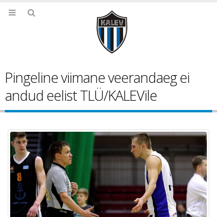
Pingeline viimane veerandaeg ei
andud eelist TLÜ/KALEVile