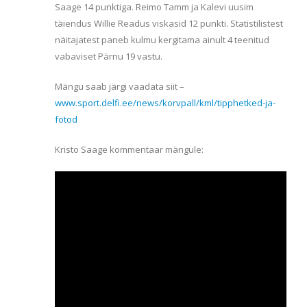
Saage 14 punktiga. Reimo Tamm ja Kalevi uusim
täiendus Willie Readus viskasid 12 punkti. Statistilistest
näitajatest paneb kulmu kergitama ainult 4 teenitud
vabaviset Pärnu 19 vastu.
Mängu saab järgi vaadata siit –
www.sport.delfi.ee/news/korvpall/kml/tipphetked-ja-
fotod
Kristo Saage kommentaar mängule: