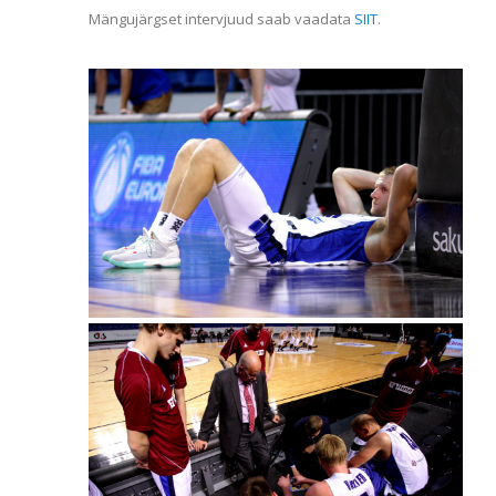
Mängujärgset intervjuud saab vaadata
SIIT
.