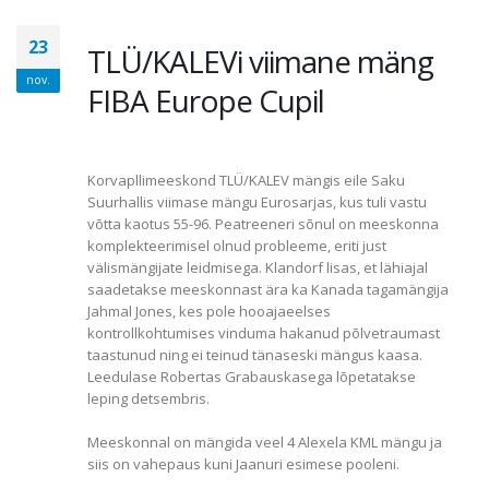
23
TLÜ/KALEVi viimane mäng
nov.
FIBA Europe Cupil
Korvapllimeeskond TLÜ/KALEV mängis eile Saku
Suurhallis viimase mängu Eurosarjas, kus tuli vastu
võtta kaotus 55-96. Peatreeneri sõnul on meeskonna
komplekteerimisel olnud probleeme, eriti just
välismängijate leidmisega. Klandorf lisas, et lähiajal
saadetakse meeskonnast ära ka Kanada tagamängija
Jahmal Jones, kes pole hooajaeelses
kontrollkohtumises vinduma hakanud põlvetraumast
taastunud ning ei teinud tänaseski mängus kaasa.
Leedulase Robertas Grabauskasega lõpetatakse
leping detsembris.
Meeskonnal on mängida veel 4 Alexela KML mängu ja
siis on vahepaus kuni Jaanuri esimese pooleni.