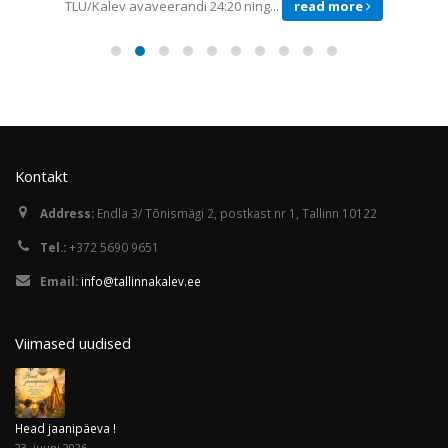
TLÜ/Kalev avaveerandi 24:20 ning...
read more
Kontakt
Address:
Endla 3/ Tõnismägi 2, postkast nr 1, Tallinn 10122
Tel.:
+372 5690 9651
Email:
info@tallinnakalev.ee
Viimased uudised
Head jaanipäeva !
23. juuni 2026