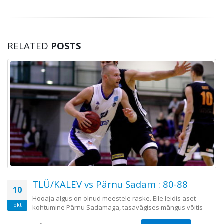
RELATED
POSTS
TLÜ/KALEV vs Pärnu Sadam : 80-88
10
Hooaja algus on olnud meestele raske. Eile leidis aset
okt
kohtumine Pärnu Sadamaga, tasavägises mängus võitis