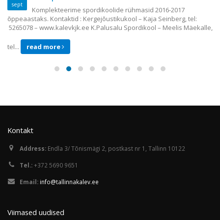
sept
Komplekteerime spordikoolide rühmasid 2016-2017
õppeaastaks. Kontaktid : Kergejõustikukool – Kaja Seinberg, tel:
5265078 – www.kalevkjk.ee K.Palusalu Spordikool – Meelis Mäekalle,
tel...
read more
Kontakt
Address:
Endla 3/ Tõnismägi 2, postkast nr 1, Tallinn 10122
Tel.:
+372 5690 9651
Email:
info@tallinnakalev.ee
Viimased uudised