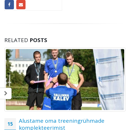
RELATED
POSTS
Alustame oma treeningrühmade
15
komplekteerimist