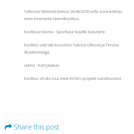
Tallinnas Nõmmel toimus 26.08.2018 selle suve kolmas
meie treenerite täiendkoolitus.
Koolituse teema : Sportlase teadlik toitumine.
Koolitus viidi läbi koostöös Talinna Ülikooli ja Tervise
Akadeemiaga.
Lektor : Kärt Jalakas
Koolitus oli üks osa meie KÜSK-i projekti sündmustest.
Share this post