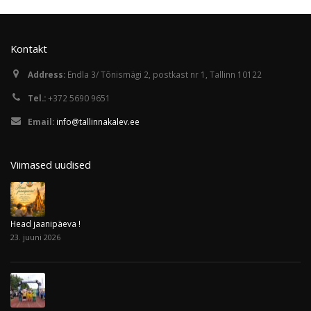
Kontakt
Address:
Endla 3/ Tõnismägi 2, postkast nr 1, Tallinn 10122
Tel.:
+372 5690 9651
Email:
info@tallinnakalev.ee
Viimased uudised
Head jaanipäeva !
23. juuni 2026