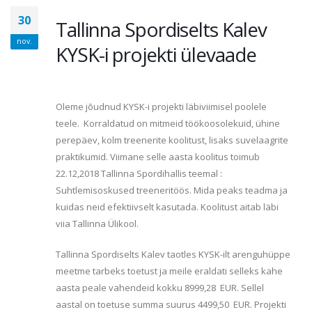
30
Tallinna Spordiselts Kalev
nov.
KYSK-i projekti ülevaade
Oleme jõudnud KYSK-i projekti läbiviimisel poolele
teele. Korraldatud on mitmeid töökoosolekuid, ühine
perepäev, kolm treenerite koolitust, lisaks suvelaagrite
praktikumid. Viimane selle aasta koolitus toimub
22.12,2018 Tallinna Spordihallis teemal :
Suhtlemisoskused treeneritöös. Mida peaks teadma ja
kuidas neid efektiivselt kasutada. Koolitust aitab läbi
viia Tallinna Ülikool.
Tallinna Spordiselts Kalev taotles KYSK-ilt arenguhüppe
meetme tarbeks toetust ja meile eraldati selleks kahe
aasta peale vahendeid kokku 8999,28 EUR. Sellel
aastal on toetuse summa suurus 4499,50 EUR. Projekti