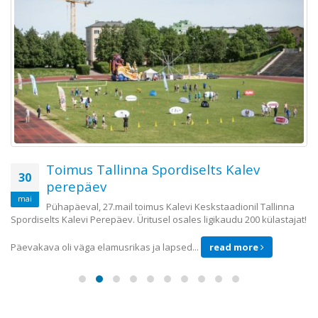
Toimus Tallinna Spordiselts Kalev
30
perepäev
mai
Pühapäeval, 27.mail toimus Kalevi Keskstaadionil Tallinna
Spordiselts Kalevi Perepäev. Üritusel osales ligikaudu 200 külastajat!
Päevakava oli väga elamusrikas ja lapsed...
read more