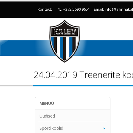
Kontakt:
+372 5690 9651
Email: info@tallinnaka
24.04.2019 Treenerite kool
MENÜÜ
Uudised
Spordikoolid