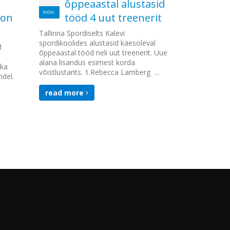
õppeaastal alustasid
Talli
nov.
mai
korra
 on
tööd 4 uut treenerit
erine
Tallinna Spordiselts Kalevi
6 Laste Rahva
spordikoolides alustasid käesoleval
auhinnavõistl
M
õppeaastal tööd neli uut treenerit. Uue
mälestusvõist
alana lisandus esimest korda
 ka
võistlustants. 1.Rebecca Lamberg ...
read mor
idel.
read more