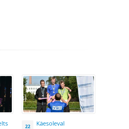
lts
Käesoleval
6 L
22
31