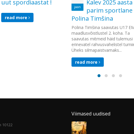
uut spordiaastat !
Kalev 2025 aasta
jaan
parim sportlane
Polina Timšina
read more
Polina Timšina saavutas U17 E
maadlusvõistlustel 2. koha. Ta
saavutas mitmeid häid tulemusi
erinevatel rahvusvahelistel turniir
Üheks silmapaistvamaks...
read more
Viimased uudised
nn 10122