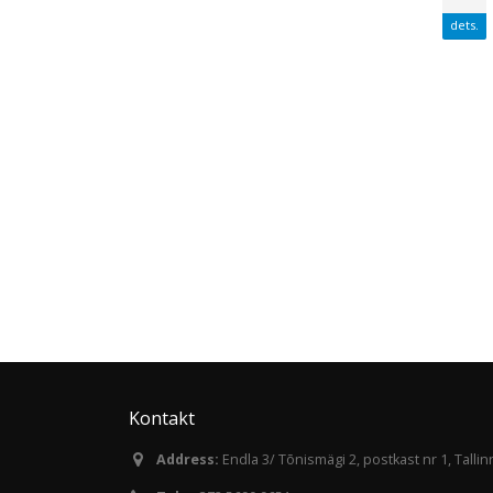
hmadesse
Spordiselts Kalev
mai
dets.
perepäev
v spordikoolid
Pühapäeval, 27.mail toimus Kalevi
usi õpilasi.
Keskstaadionil Tallinna Spordiselts
: Kaja
Kalevi Perepäev. Üritusel osales
ligikaudu 200 külastajat! Päevakava oli
ents ...
väga elamusrikas ja lapsed...
read more
Kontakt
Address:
Endla 3/ Tõnismägi 2, postkast nr 1, Talli