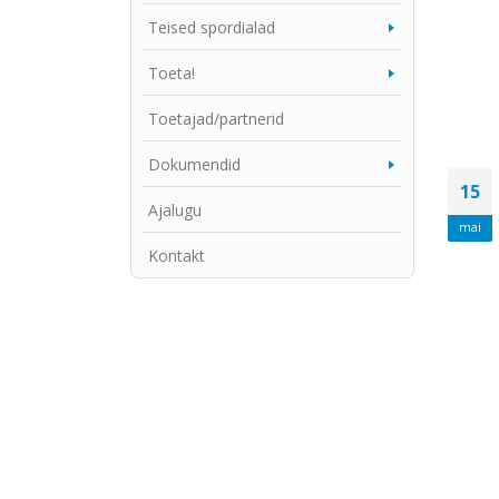
Teised spordialad
Toeta!
Toetajad/partnerid
Dokumendid
15
Ajalugu
mai
Kontakt