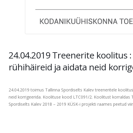
24.04.2019 Treenerite koolitus 
rühihäireid ja aidata neid korri
24.04.2019 toimus Tallinna Spordiselts Kalev treeneritele koolitu
neid korrigeerida. Koolituse kood LTC091/2. Koolitust korraldas Ta
Spordiselts Kalev 2018 – 2019 KÜSK-i projekti raames peetud v