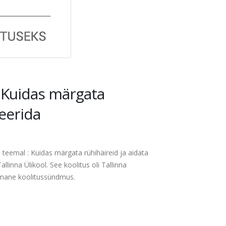
: Kuidas märgata
geerida
s teemal : Kuidas märgata rühihäireid ja aidata
llinna Ülikool. See koolitus oli Tallinna
iimane koolitussündmus.