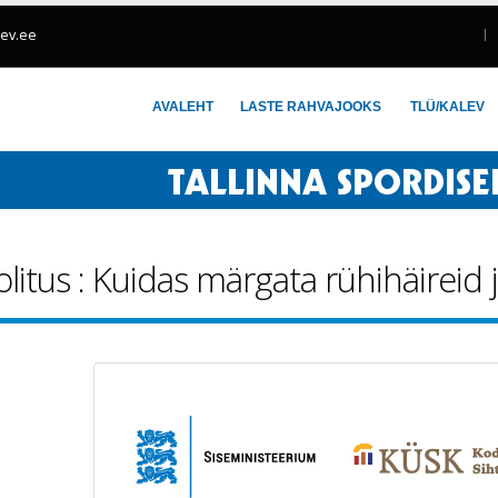
lev.ee
AVALEHT
LASTE RAHVAJOOKS
TLÜ/KALEV
itus : Kuidas märgata rühihäireid j