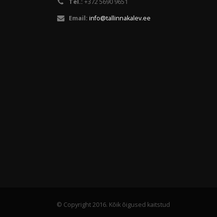
Tel.:
+372 5690 9651
Email:
info@tallinnakalev.ee
© Copyright 2016. Kõik õigused kaitstud