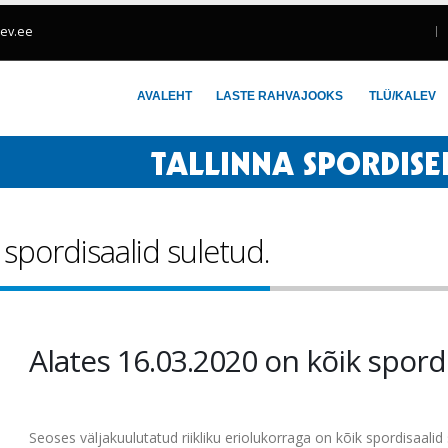
lev.ee
AVALEHT
LASTE RAHVAJOOKS
TLÜ/KALEV
spordisaalid suletud.
Alates 16.03.2020 on kõik spordi
Seoses väljakuulutatud riikliku eriolukorraga on kõik spordisaali