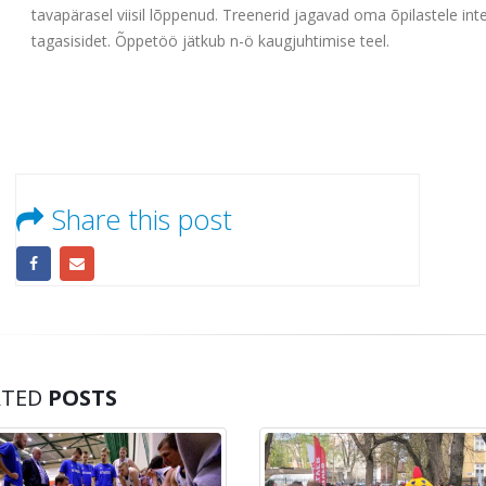
tavapärasel viisil lõppenud. Treenerid jagavad oma õpilastele int
tagasisidet. Õppetöö jätkub n-ö kaugjuhtimise teel.
Share this post
ATED
POSTS