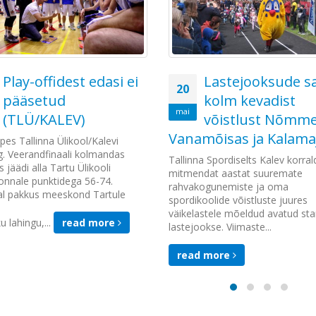
Play-offidest edasi ei
Lastejooksude sa
20
pääsetud
kolm kevadist
mai
(TLÜ/KALEV)
võistlust Nõmme
Vanamõisas ja Kalama
ppes Tallinna Ülikool/Kalevi
. Veerandfinaali kolmandas
Tallinna Spordiselts Kalev korra
jäädi alla Tartu Ülikooli
mitmendat aastat suuremate
nnale punktidega 56-74.
rahvakogunemiste ja oma
al pakkus meeskond Tartule
spordikoolide võistluste juures
väikelastele mõeldud avatud sta
ku lahingu,...
read more
lastejookse. Viimaste...
read more