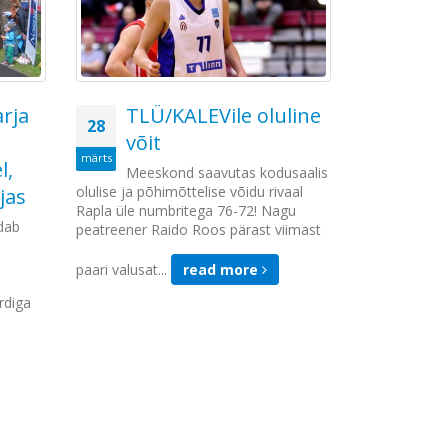
rja
TLÜ/KALEVile oluline
Väi
28
24
võit
kog
märts
aug
l,
Meeskond saavutas kodusaalis
Viis 
olulise ja põhimõttelise võidu rivaal
väikelaste r
jas
Rapla üle numbritega 76-72! Nagu
korraldamise
ldab
peatreener Raido Roos pärast viimast
suunal on ig
tänaseks olem
paari valusat...
read more
read mor
rdiga