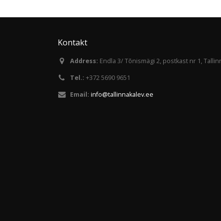
Kontakt
Address:
Endla 3/ Tõnismägi 2, postkast nr 1, Talli
Tel.:
+372 5690 9651
Email:
info@tallinnakalev.ee