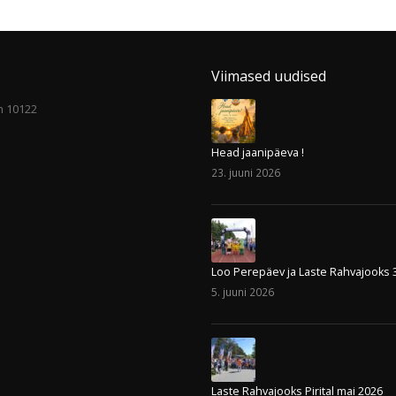
Viimased uudised
nn 10122
Head jaanipäeva !
23. juuni 2026
Loo Perepäev ja Laste Rahvajooks 
5. juuni 2026
Laste Rahvajooks Pirital mai 2026