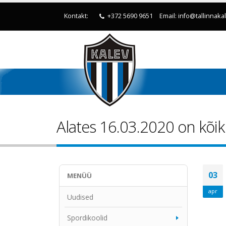
Kontakt:
+372 5690 9651
Email: info@tallinnaka
Alates 16.03.2020 on kõik 
03
MENÜÜ
apr
Uudised
Spordikoolid