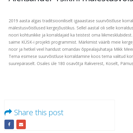
2019 aasta algas traditsiooniliselt igaaastase suurvõistluse korr
mälestusvõistlused kergejõustikus. Sellel aastal oli selle korrald
noori kohtunikke ja korraldajaid ka teistest oma liikmesklubidest
saime KÜSK-i projekti programmist. Märkimist väärib meie kerge
noor ja hetkel veel haridust omandav õppealajuhataja Mikk Mee
Tema esimese suurvõistluse korraldamine koos tema valitud kor
suurepäraselt. Osales üle 180 osavõtja Rakverest, Koselt, Pärnust
Share this post