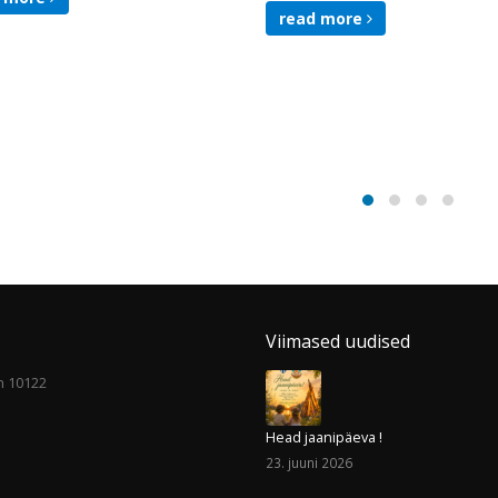
read more
Viimased uudised
nn 10122
Head jaanipäeva !
23. juuni 2026