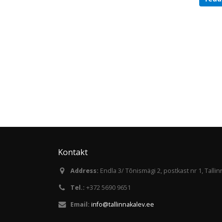
Meerents 53 780 667
kjk@kalevkjk.ee Tennise Spordikool :
Kaja Kirspuu ...
read more
Kontakt
Address:
Endla 3/ Tõnismägi 2, postkast nr 1, Talli
Tel.:
+372 5690 9651
Email:
info@tallinnakalev.ee