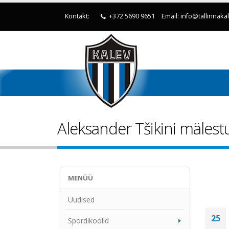
Kontakt:
+372 5690 9651
Email: info@tallinnaka
Aleksander Tšikini mälest
MENÜÜ
Uudised
25
Spordikoolid