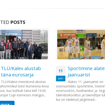
ATED
POSTS
TLÜ/Kalev alustab
Sportimine alate
11
täna eurosarja
jaanuarist
jaan
TLÜ/Kalevi meeskond alustas
Alates 11. jaanuarist on
arahommikul teed Rumeenia linna
siseruumides sportimine, treeni
se, kus kohtub täna kell 19.00
noorsootöö, huviharidus ja -teg
urope Cupi esimeses mängus...
täienduskoolitus ja täiendõpe lu
kui on täidetud järgmised...
d more