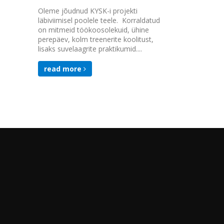
Kergejõustiku
Oleme jõudnud KYSK-i projekti
läbiviimisel poolele teele. Korraldatud
read mor
on mitmeid töökoosolekuid, ühine
perepäev, kolm treenerite koolitust,
lisaks suvelaagrite praktikumid....
read more