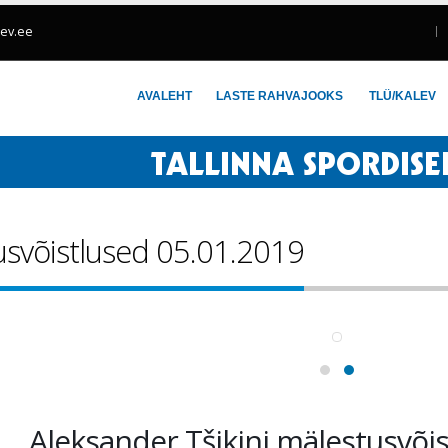
lev.ee
AVALEHT
LASTE RAHVAJOOKS
TLÜ/KALEV
usvõistlused 05.01.2019
Aleksander Tšikini mälestusvõi