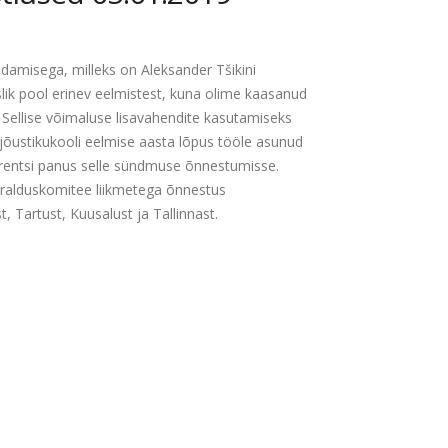
aldamisega, milleks on Aleksander Tšikini
uslik pool erinev eelmistest, kuna olime kaasanud
. Sellise võimaluse lisavahendite kasutamiseks
jõustikukooli eelmise aasta lõpus tööle asunud
rentsi panus selle sündmuse õnnestumisse.
ralduskomitee liikmetega õnnestus
, Tartust, Kuusalust ja Tallinnast.