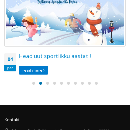
Head uut sportlikku aastat !
04
jaan
read more
Kontakt