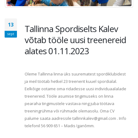
13
Tallinna Spordiselts Kalev
sept
võtab tööle uusi treenereid
alates 01.11.2023
Oleme Tallinna linna üks suurematest spordiklubidest
ja meil töötab hetkel 23 treenerit kuuel spordialal.
Eelkõige ootame oma ridadesse uusi individuaalalade
treenereid. Tööle asumise tingimuseks on linna
pearaha tingimustele vastava ning juba töötava
treeningrühma või rühmade olemasolu. Oma CV
palume saata aadressile tallinnkalev@gmail.com . Info
telefonil 56 909 651 – Madis Iganõmm.