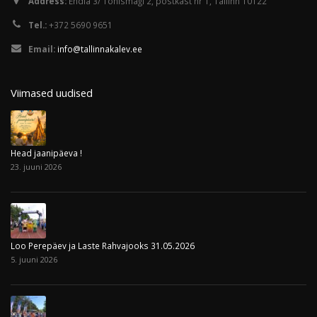
Address:
Endla 3/ Tõnismägi 2, postkast nr 1, Tallinn 10122
Tel.:
+372 5690 9651
Email:
info@tallinnakalev.ee
Viimased uudised
Head jaanipäeva !
23. juuni 2026
Loo Perepäev ja Laste Rahvajooks 31.05.2026
5. juuni 2026