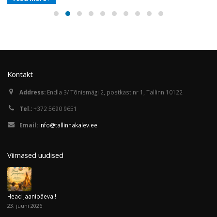
Kontakt
Address:
Endla 3/ Tõnismägi 2, postkast nr 1, Tallinn 10122
Tel.:
+372 5690 9651
Email:
info@tallinnakalev.ee
Viimased uudised
Head jaanipäeva !
23. juuni 2026