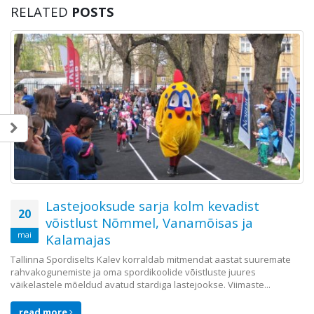
RELATED
POSTS
Lastejooksude sarja kolm kevadist
20
võistlust Nõmmel, Vanamõisas ja
mai
Kalamajas
Tallinna Spordiselts Kalev korraldab mitmendat aastat suuremate
rahvakogunemiste ja oma spordikoolide võistluste juures
väikelastele mõeldud avatud stardiga lastejookse. Viimaste...
read more