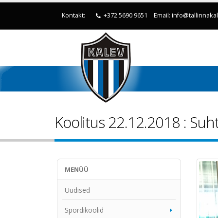
Kontakt:
+372 5690 9651
Email: info@tallinnaka
Koolitus 22.12.2018 : Suh
MENÜÜ
Uudised
Spordikoolid