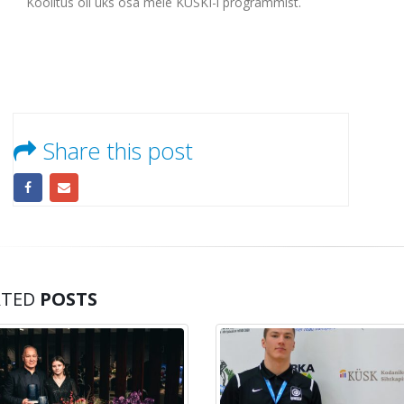
Koolitus oli üks osa meie KÜSKI-i programmist.
Share this post
ATED
POSTS