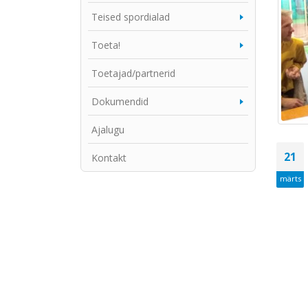
Teised spordialad
Toeta!
Toetajad/partnerid
Dokumendid
Ajalugu
21
Kontakt
märts