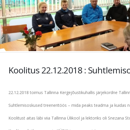
Koolitus 22.12.2018 : Suhtlemi
22.12.2018 toimus Tallinna Kergejõustikuhallis järjekordne Tallinn
Suhtlemisoskused treeneritöös – mida peaks teadma ja kuidas nei
Koolitust aitas läbi viia Tallinna Ülikool ja lektoriks oli Snezana St