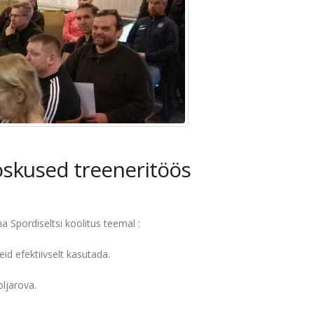
soskused treeneritöös
a Spordiseltsi koolitus teemal :
d efektiivselt kasutada.
oljarova.