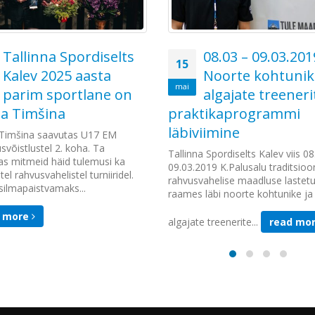
Tallinna Spordiselts
08.03 – 09.03.201
15
Kalev 2025 aasta
Noorte kohtunik
mai
parim sportlane on
algajate treeneri
na Timšina
praktikaprogrammi
läbiviimine
 Timšina saavutas U17 EM
võistlustel 2. koha. Ta
Tallinna Spordiselts Kalev viis 08
as mitmeid häid tulemusi ka
09.03.2019 K.Palusalu traditsioon
tel rahvusvahelistel turniiridel.
rahvusvahelise maadluse lastetur
silmapaistvamaks...
raames läbi noorte kohtunike ja
d more
algajate treenerite...
read mo