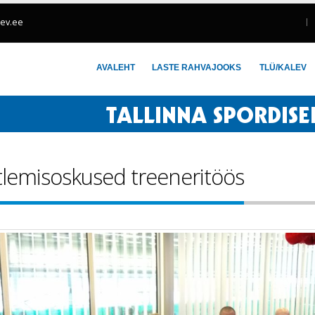
lev.ee
AVALEHT
LASTE RAHVAJOOKS
TLÜ/KALEV
tlemisoskused treeneritöös