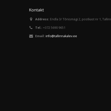
Kontakt
Address:
Endla 3/ Tõnismägi 2, postkast nr 1, Talli
Tel.:
+372 5690 9651
Email:
info@tallinnakalev.ee