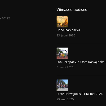
Viimased uudised
nn 10122
Head jaanipäeva !
23. juuni 2026
Loo Perepäev ja Laste Rahvajooks 
5. juuni 2026
Laste Rahvajooks Pirital mai 2026
29. mai 2026