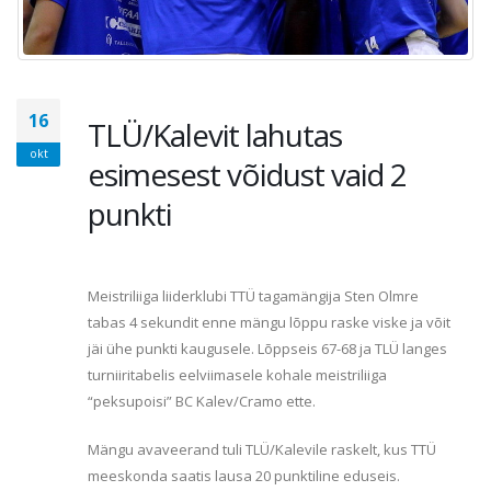
16
TLÜ/Kalevit lahutas
okt
esimesest võidust vaid 2
punkti
Meistriliiga liiderklubi TTÜ tagamängija Sten Olmre
tabas 4 sekundit enne mängu lõppu raske viske ja võit
jäi ühe punkti kaugusele. Lõppseis 67-68 ja TLÜ langes
turniiritabelis eelviimasele kohale meistriliiga
“peksupoisi” BC Kalev/Cramo ette.
Mängu avaveerand tuli TLÜ/Kalevile raskelt, kus TTÜ
meeskonda saatis lausa 20 punktiline eduseis.