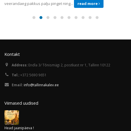
veerandaeg pakkus palju pinget ning...
read more
Kontakt
Address:
Endla 3/ Tõnismägi 2, postkast nr 1, Tallinn 10122
Tel.:
+372 5690 9651
Email:
info@tallinnakalev.ee
Viimased uudised
Head jaanipäeva !