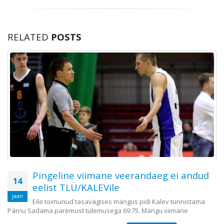
RELATED
POSTS
Pingeline viimane veerandaeg ei andud
14
eelist TLÜ/KALEVile
jaan
Eile toimunud tasavägises mängus pidi Kalev tunnistama
Pärnu Sadama paremust tulemusega 69:75. Mängu viimane