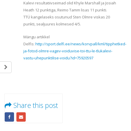
Kalevi resultatiivseimad olid Khyle Marshall ja Josiah
Heath 12 punktiga, Reimo Tamm lisas 11 punkti.
TTÜ kangelaseks osutunud Sten Olmre viskas 20
punkti, sealjuures kolmesed 4/5.
Mängu artikkel
Delfis:
http://sport.delfi.ee/news/korvpall/kml/tipphetked-
ja-fotod-olmre-vagev-voiduvise-toi-ttu-le-tlukalevi-
vastu-uhepunktilise-voidu?id=75920597
Share this post