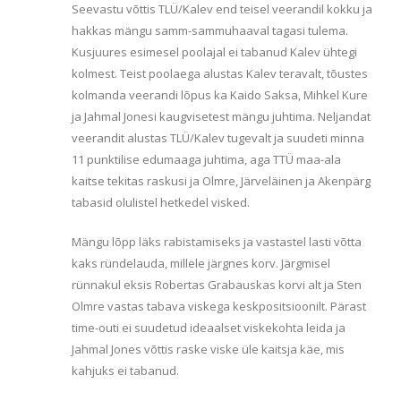
Seevastu võttis TLÜ/Kalev end teisel veerandil kokku ja
hakkas mängu samm-sammu
haaval tagasi tulema.
Kusjuures esimesel poolajal ei tabanud Kalev ühtegi
kolmest. Teist poolaega alustas Kalev teravalt, tõustes
kolmanda veerandi lõpus ka Kaido Saksa, Mihkel Kure
ja Jahmal Jonesi kaugvisetest mängu juhtima. Neljandat
veerandit alustas TLÜ/Kalev tugevalt ja suudeti minna
11 punktilise edumaaga juhtima, aga TTÜ maa-ala
kaitse tekitas raskusi ja Olmre, Järveläinen ja Akenpärg
tabasid olulistel hetkedel visked.
Mängu lõpp läks rabistamiseks ja vastastel lasti võtta
kaks ründelauda, millele järgnes korv. Järgmisel
rünnakul eksis Robertas Grabauskas korvi alt ja Sten
Olmre vastas tabava viskega keskpositsioonilt. Pärast
time-outi ei suudetud ideaalset viskekohta leida ja
Jahmal Jones võttis raske viske üle kaitsja käe, mis
kahjuks ei tabanud.