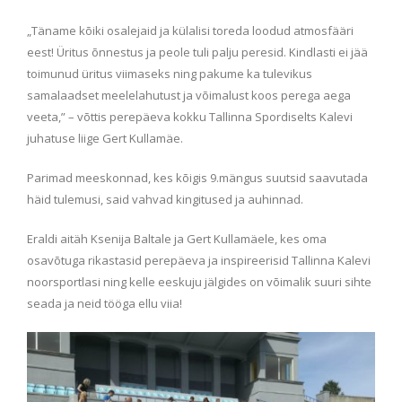
„Täname kõiki osalejaid ja külalisi toreda loodud atmosfääri
eest! Üritus õnnestus ja peole tuli palju peresid. Kindlasti ei jää
toimunud üritus viimaseks ning pakume ka tulevikus
samalaadset meelelahutust ja võimalust koos perega aega
veeta,” – võttis perepäeva kokku Tallinna Spordiselts Kalevi
juhatuse liige Gert Kullamäe.
Parimad meeskonnad, kes kõigis 9.mängus suutsid saavutada
häid tulemusi, said vahvad kingitused ja auhinnad.
Eraldi aitäh Ksenija Baltale ja Gert Kullamäele, kes oma
osavõtuga rikastasid perepäeva ja inspireerisid Tallinna Kalevi
noorsportlasi ning kelle eeskuju jälgides on võimalik suuri sihte
seada ja neid tööga ellu viia!