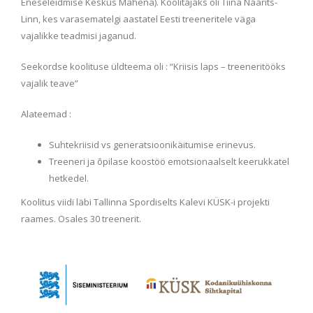
Eneseleidmise Keskus Mahena). Koolitajaks oli Tiina Naarits-
Linn, kes varasematelgi aastatel Eesti treeneritele väga
vajalikke teadmisi jaganud.
Seekordse koolituse üldteema oli : “Kriisis laps – treeneritööks
vajalik teave”
Alateemad :
Suhtekriisid vs generatsioonikäitumise erinevus.
Treeneri ja õpilase koostöö emotsionaalselt keerukkatel
hetkedel.
Koolitus viidi läbi Tallinna Spordiselts Kalevi KÜSK-i projekti
raames. Osales 30 treenerit.