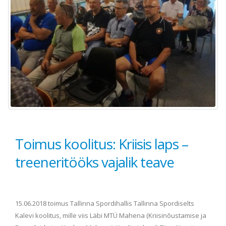
Toimus koolitus: Kriisis laps –
treeneritööks vajalik teave
15.06.2018 toimus Tallinna Spordihallis Tallinna Spordiselts
Kalevi koolitus, mille viis Läbi MTÜ Mahena (Kriisinõustamise ja