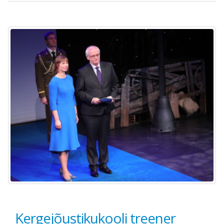
Kergejõustikukooli treener