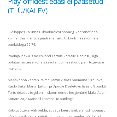
Play-offidest edasi ei pääsetud
(TLÜ/KALEV)
Eile lõppes Tallinna Ülikool/Kalevi hooaeg. Veerandfinaali
kolmandas mängus jäädi alla Tartu Ülikooli meeskonnale
punktidega 56-74.
Poolajal pakkus meeskond Tartule korraliku lahingu, aga
põhiturniiri teise koha saavutanud meeskond pani tugevuse
maksma.
Meeskonna kapten Reimo Tamm viskas parimana 10 punkti,
Kaido Saks, Martin Jurtom ja Djordje Dzeletovic lisasid 8 punkti.
Tartu ridades tegid enim skoori nende leegionärid Maks Adam
Konate 20 ja Mandell Thomas 18
punktiga.
Kokkuvõtteks võib öelda, et väga keeruliselt alanud hooajast
võeti nii palju kui suudeti ja hooaja teises pooles näidati juba