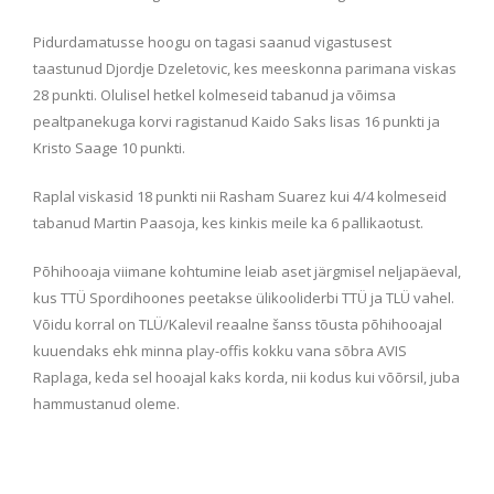
Pidurdamatusse hoogu on tagasi saanud vigastusest
taastunud Djordje Dzeletovic, kes meeskonna p
arimana viskas
28 punkti. Olulisel hetkel kolmeseid tabanud ja võimsa
pealtpanekuga korvi ragistanud Kaido Saks lisas 16 punkti ja
Kristo Saage 10 punkti.
Raplal viskasid 18 punkti nii Rasham Suarez kui 4/4 kolmeseid
tabanud Martin Paasoja, kes kinkis meile ka 6 pallikaotust.
Põhihooaja viimane kohtumine leiab aset järgmisel neljapäeval,
kus TTÜ Spordihoones peetakse ülikooliderbi TTÜ ja TLÜ vahel.
Võidu korral on TLÜ/Kalevil reaalne šanss tõusta põhihooajal
kuuendaks ehk minna play-offis kokku vana sõbra AVIS
Raplaga, keda sel hooajal kaks korda, nii kodus kui võõrsil, juba
hammustanud oleme.