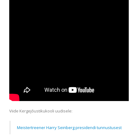
Viide Kergejõustikukooli uudisele:
Meistertreener Harry Seinberg presidendi tunnustusest