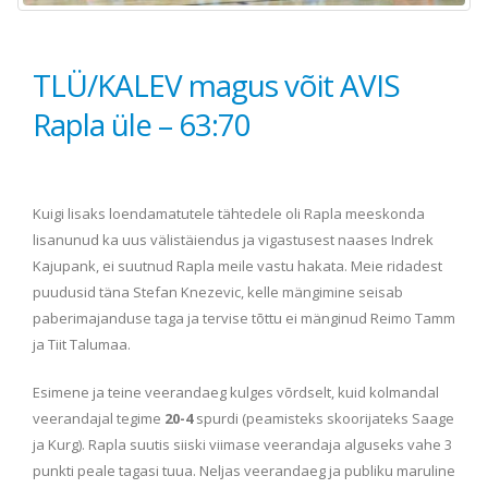
TLÜ/KALEV magus võit AVIS
Rapla üle – 63:70
Kuigi lisaks loendamatutele tähtedele oli Rapla meeskonda
lisanunud ka uus välistäiendus ja vigastusest naases Indrek
Kajupank, ei suutnud Rapla meile vastu hakata. Meie ridadest
puudusid täna Stefan Knezevic, kelle mängimine seisab
paberimajanduse taga ja tervise tõttu ei mänginud Reimo Tamm
ja Tiit Talumaa.
Esimene ja teine veerandaeg kulges võrdselt, kuid kolmandal
veerandajal tegime
20-4
spurdi (peamisteks skoorijateks Saage
ja Kurg). Rapla suutis siiski viimase veerandaja alguseks vahe 3
punkti peale tagasi tuua. Neljas veerandaeg ja publiku maruline