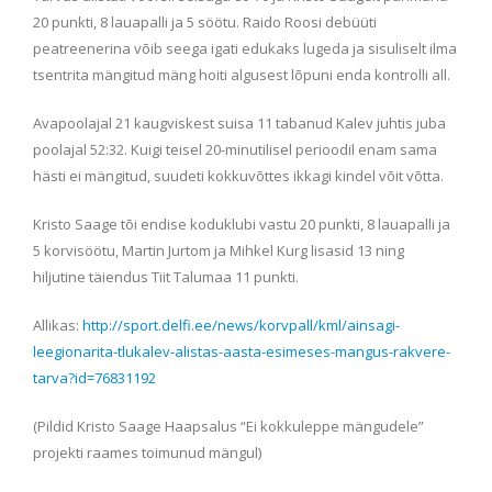
20 punkti, 8 lauapalli ja 5 söötu. Raido Roosi debüüti
peatreenerina võib seega igati edukaks lugeda ja sisuliselt ilma
tsentrita mängitud mäng hoiti algusest lõpuni enda kontrolli all.
Avapoolajal 21 kaugviskest suisa 11 tabanud Kalev juhtis juba
poolajal 52:32. Kuigi teisel 20-minutilisel perioodil enam sama
hästi ei mängitud, suudeti kokkuvõttes ikkagi kindel võit võtta.
Kristo Saage tõi endise koduklubi vastu 20 punkti, 8 lauapalli ja
5 korvisöötu, Martin Jurtom ja Mihkel Kurg lisasid 13 ning
hiljutine täiendus Tiit Talumaa 11 punkti.
Allikas:
http://sport.delfi.ee/news/korvpall/kml/ainsagi-
leegionarita-tlukalev-alistas-aasta-esimeses-mangus-rakvere-
tarva?id=76831192
(Pildid Kristo Saage Haapsalus “Ei kokkuleppe mängudele”
projekti raames toimunud mängul)