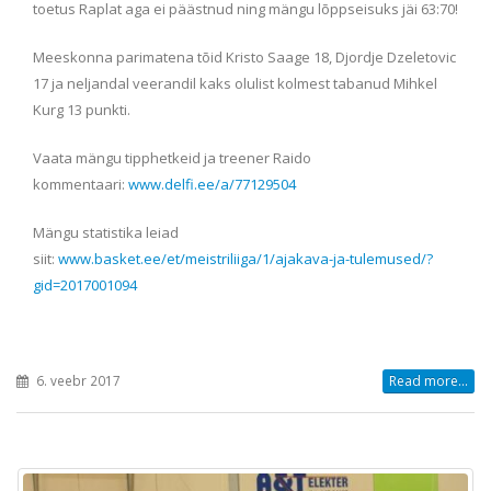
toetus Raplat aga ei päästnud ning mängu lõppseisuks jäi 63:70!
Meeskonna parimatena tõid Kristo Saage 18, Djordje Dzeletovic
17 ja neljandal veerandil kaks olulist kolmest tabanud Mihkel
Kurg 13 punkti.
Vaata mängu tipphetkeid ja treener Raido
kommentaari:
www.delfi.ee/a/77129504
Mängu statistika leiad
siit:
www.basket.ee/et/meistriliiga/1/ajakava-ja-tulemused/?
gid=2017001094
6. veebr 2017
Read more...