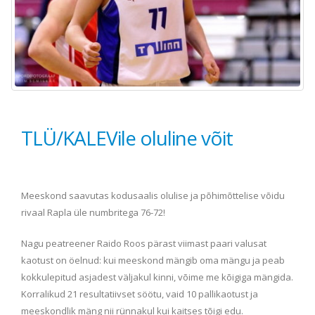
TLÜ/KALEVile oluline võit
Meeskond saavutas kodusaalis olulise ja põhimõttelise võidu
rivaal Rapla üle numbritega 76-72!
Nagu peatreener Raido Roos pärast viimast paari valusat
kaotust on öelnud: kui meeskond mängib oma mängu ja peab
kokkulepitud asjadest väljakul kinni, võime me kõigiga mängida.
Korralikud 21 resultatiivset söötu, vaid 10 pallikaotust ja
meeskondlik mäng nii rünnakul kui kaitses tõigi edu.