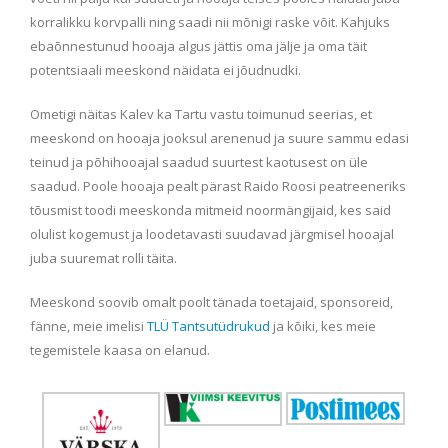
korralikku korvpalli ning saadi nii mõnigi raske võit. Kahjuks
ebaõnnestunud hooaja algus jättis oma jälje ja oma täit
potentsiaali meeskond näidata ei jõudnudki.
Ometigi näitas Kalev ka Tartu vastu toimunud seerias, et
meeskond on hooaja jooksul arenenud ja suure sammu edasi
teinud ja põhihooajal saadud suurtest kaotusest on üle
saadud. Poole hooaja pealt pärast Raido Roosi peatreeneriks
tõusmist toodi meeskonda mitmeid noormängijaid, kes said
olulist kogemust ja loodetavasti suudavad järgmisel hooajal
juba suuremat rolli täita.
Meeskond soovib omalt poolt tänada toetajaid, sponsoreid,
fänne, meie imelisi
TLÜ Tantsutüdrukud
ja kõiki, kes meie
tegemistele kaasa on elanud.