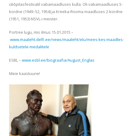
üliõpilasfestivalil vabamaadluses kulla. Oli vabamaadluses 5-
kordne (1949–52, 1954) ja Kreeka-Rooma maadluses 2-kordne
(1951, 1953) NSVL-i meister.
Portree lugu, mis ilmus 15.01.2015 –
www.maaleht.delfi.ee/news/maaleht/elu/mees-kes-maadles-
kuldsetele-medalitele
ESBL –
www.esbl.ee/biograafia/August_Englas
Meie kaastuune!