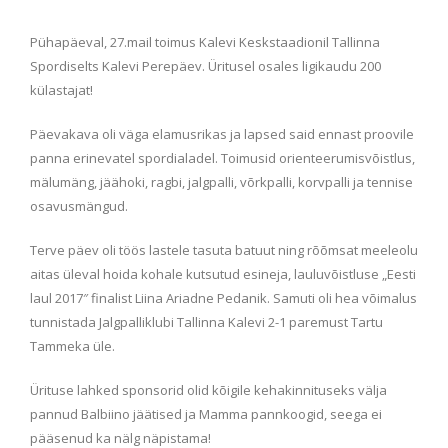
Pühapäeval, 27.mail toimus Kalevi Keskstaadionil Tallinna
Spordiselts Kalevi Perepäev. Üritusel osales ligikaudu 200
külastajat!
Päevakava oli väga elamusrikas ja lapsed said ennast proovile
panna erinevatel spordialadel. Toimusid orienteerumisvõistlus,
mälumäng, jäähoki, ragbi, jalgpalli, võrkpalli, korvpalli ja tennise
osavusmängud.
Terve päev oli töös lastele tasuta batuut ning rõõmsat meeleolu
aitas üleval hoida kohale kutsutud esineja, lauluvõistluse „Eesti
laul 2017″
finalist Liina Ariadne Pedanik. Samuti oli hea võimalus
tunnistada Jalgpalliklubi Tallinna Kalevi 2-1 paremust Tartu
Tammeka üle.
Ürituse lahked sponsorid olid kõigile kehakinnituseks välja
pannud Balbiino jäätised ja Mamma pannkoogid, seega ei
pääsenud ka nälg näpistama!