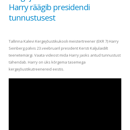
Harry räägib presidendi
tunnustusest
Tallinna Kalevi Kergejõustikukooli meistertreener (EKR 7) Harry
Seinberg pälvis 23.veebruaril president Kersti Kaljulaidilt
teenetemärgi. Vaata videost mida Harry jaoks antud tunnustust
tähendab. Harry on üks kõrgema tasemega
kergejõustikutreenereid eestis.