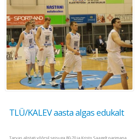
TLÜ/KALEV aasta algas edukalt
Tarvas alistati võõrsil seisuga 80-70 ja Kristo Saagelt parimana