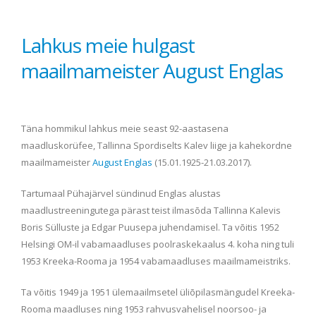
Lahkus meie hulgast
maailmameister August Englas
Täna hommikul lahkus meie seast 92-aastasena
maadluskorüfee, Tallinna Spordiselts Kalev liige ja kahekordne
maailmameister
August Englas
(15.01.1925-21.03.2017).
Tartumaal Pühajärvel sündinud Englas alustas
maadlustreeningutega pärast teist ilmasõda Tallinna Kalevis
Boris Sülluste ja Edgar Puusepa juhendamisel. Ta võitis 1952
Helsingi OM-il vabamaadluses poolraskekaalus 4. koha ning tuli
1953 Kreeka-Rooma ja 1954 vabamaadluses maailmameistriks.
Ta võitis 1949 ja 1951 ülemaailmsetel üliõpilasmängudel Kreeka-
Rooma maadluses ning 1953 rahvusvahelisel noorsoo- ja