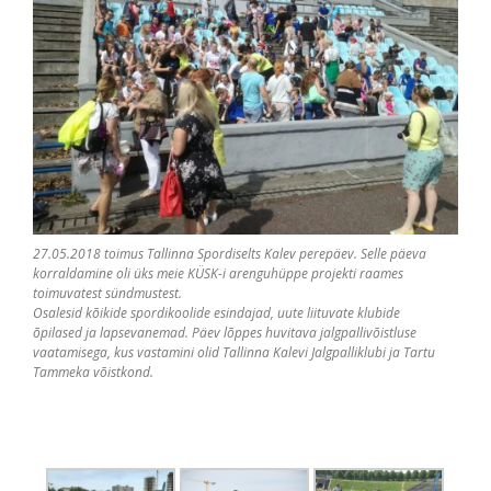
27.05.2018 toimus Tallinna Spordiselts Kalev perepäev. Selle päeva
korraldamine oli üks meie KÜSK-i arenguhüppe projekti raames
toimuvatest sündmustest.
Osalesid kõikide spordikoolide esindajad, uute liituvate klubide
õpilased ja lapsevanemad. Päev lõppes huvitava jalgpallivõistluse
vaatamisega, kus vastamini olid Tallinna Kalevi Jalgpalliklubi ja Tartu
Tammeka võistkond.