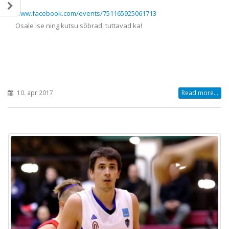
www.facebook.com/events/751165925061713
Osale ise ning kutsu sõbrad, tuttavad ka!
10. apr 2017
Read more...