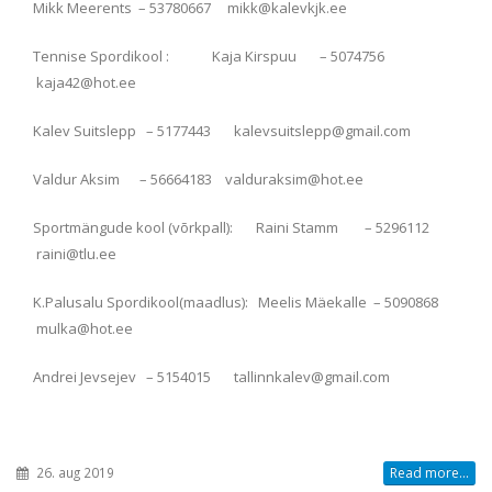
Mikk Meerents – 53780667 mikk@kalevkjk.ee
Tennise Spordikool : Kaja Kirspuu – 5074756
kaja42@hot.ee
Kalev Suitslepp – 5177443 kalevsuitslepp@gmail.com
Valdur Aksim – 56664183 valduraksim@hot.ee
Sportmängude kool (võrkpall): Raini Stamm – 5296112
raini@tlu.ee
K.Palusalu Spordikool(maadlus): Meelis Mäekalle – 5090868
mulka@hot.ee
Andrei Jevsejev – 5154015 tallinnkalev@gmail.com
26. aug 2019
Read more...