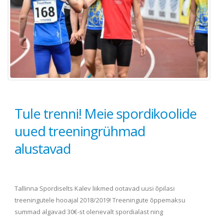
Tule trenni! Meie spordikoolide
uued treeningrühmad
alustavad
Tallinna Spordiselts Kalev liikmed ootavad uusi õpilasi
treeningutele hooajal 2018/2019! Treeningute õppemaksu
summad algavad 30€-st olenevalt spordialast ning