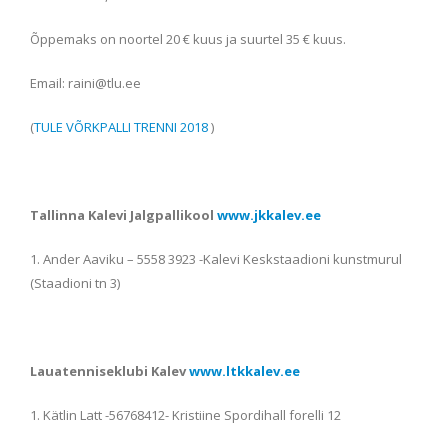
Õppemaks on noortel 20 € kuus ja suurtel 35 € kuus.
Email: raini@tlu.ee
(
TULE VÕRKPALLI TRENNI 2018
)
Tallinna Kalevi Jalgpallikool
www.jkkalev.ee
1. Ander Aaviku – 5558 3923 -Kalevi Keskstaadioni kunstmurul
(Staadioni tn 3)
Lauatenniseklubi Kalev
www.ltkkalev.ee
1. Kätlin Latt -56768412- Kristiine Spordihall forelli 12