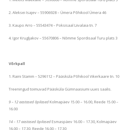
2. Aleksei Isajev – 55906928 – Ümera Põhikool Ümera 46
3. Kaupo Arro – 55543474 – Poksisaal Liivalaia tn. 7
4. Igor Krugljakov – 55670806 – Nõmme Spordisaal Turu plats 3
Võrkpall
1. Raini Stamm – 5296112 – Pääsküla Põhikool Vikerkaare tn. 10
Treeningud toimuvad
Pääsküla Gümnaasiumi
uues
saalis.
9 – 12 aastased õpilased
Kolmapäev 15.00 – 16.00,
Reede 15.00 –
16.00
14 – 17 aastased õpilased
Esmaspäev 16.00 – 17.30, Kolmapäev
16.00 – 17.30, Reede 16.00 – 17.30