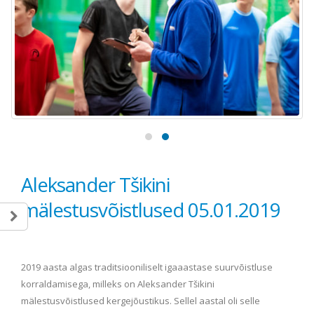
Aleksander Tšikini
mälestusvõistlused 05.01.2019
2019 aasta algas traditsiooniliselt igaaastase suurvõistluse
korraldamisega, milleks on Aleksander Tšikini
mälestusvõistlused kergejõustikus. Sellel aastal oli selle