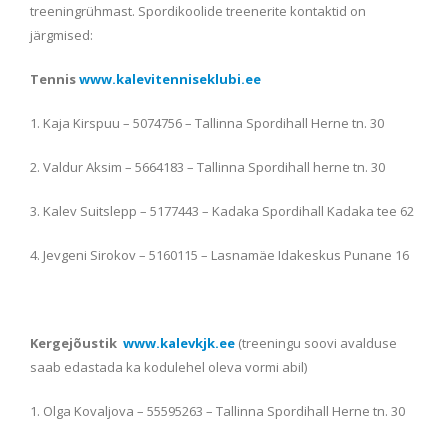
treeningrühmast. Spordikoolide treenerite kontaktid on
järgmised:
Tennis
www.kalevitenniseklubi.ee
1. Kaja Kirspuu – 5074756 – Tallinna Spordihall Herne tn. 30
2. Valdur Aksim – 5664183 – Tallinna Spordihall herne tn. 30
3. Kalev Suitslepp – 5177443 – Kadaka Spordihall Kadaka tee 62
4. Jevgeni Sirokov – 5160115 – Lasnamäe Idakeskus Punane 16
Kergejõustik
www.kalevkjk.ee
(treeningu soovi avalduse
saab edastada ka kodulehel oleva vormi abil)
1. Olga Kovaljova – 55595263 – Tallinna Spordihall Herne tn. 30