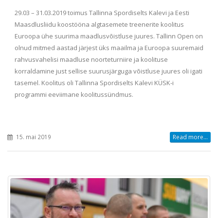
29.03 – 31.03.2019 toimus Tallinna Spordiselts Kalevi ja Eesti
Maasdlusliidu koostööna algtasemete treenerite koolitus
Euroopa ühe suurima maadlusvõistluse juures. Tallinn Open on
olnud mitmed aastad järjest üks maailma ja Euroopa suuremaid
rahvusvahelisi maadluse noorteturniire ja koolituse
korraldamine just sellise suurusjärguga võistluse juures oli igati
tasemel. Koolitus oli Tallinna Spordiselts Kalevi KÜSK-i
programmi eeviimane koolitussündmus.
15. mai 2019
Read more...