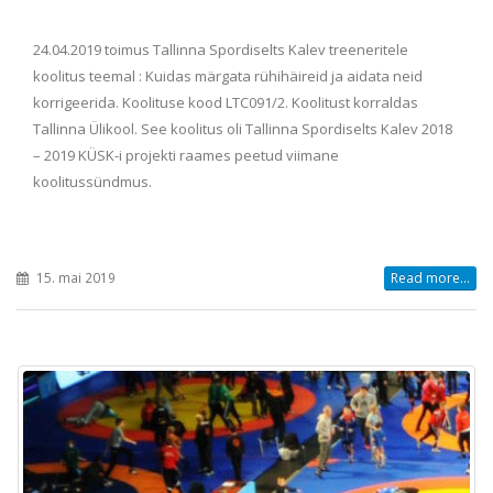
24.04.2019 toimus Tallinna Spordiselts Kalev treeneritele
koolitus teemal : Kuidas märgata rühihäireid ja aidata neid
korrigeerida. Koolituse kood LTC091/2. Koolitust korraldas
Tallinna Ülikool. See koolitus oli Tallinna Spordiselts Kalev 2018
– 2019 KÜSK-i projekti raames peetud viimane
koolitussündmus.
15. mai 2019
Read more...