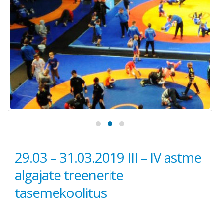
29.03 – 31.03.2019 III – IV astme
algajate treenerite
tasemekoolitus