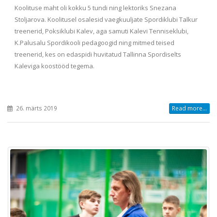
Koolituse maht oli kokku 5 tundi ning lektoriks Snezana
Stoljarova. Koolitusel osalesid vaegkuuljate Spordiklubi Talkur
treenerid, Poksiklubi Kalev, aga samuti Kalevi Tenniseklubi,
K.Palusalu Spordikooli pedagoogid ning mitmed teised
treenerid, kes on edaspidi huvitatud Tallinna Spordiselts
Kaleviga koostööd tegema.
26. märts 2019
Read more...