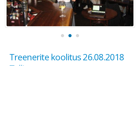
Treenerite koolitus 26.08.2018
Tallinnas
Tallinnas Nõmmel toimus 26.08.2018 selle suve kolmas meie
treenerite täiendkoolitus.
Koolituse teema : Sportlase teadlik toitumine.
Koolitus viidi läbi koostöös Talinna Ülikooli ja Tervise
Akadeemiaga.