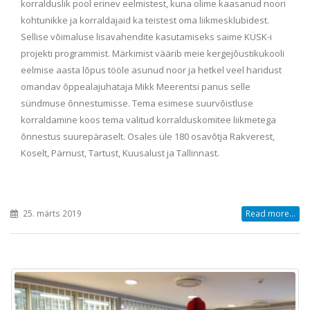
korralduslik pool erinev eelmistest, kuna olime kaasanud noori
kohtunikke ja korraldajaid ka teistest oma liikmesklubidest.
Sellise võimaluse lisavahendite kasutamiseks saime KÜSK-i
projekti programmist. Märkimist väärib meie kergejõustikukooli
eelmise aasta lõpus tööle asunud noor ja hetkel veel haridust
omandav õppealajuhataja Mikk Meerentsi panus selle
sündmuse õnnestumisse. Tema esimese suurvõistluse
korraldamine koos tema valitud korralduskomitee liikmetega
õnnestus suurepäraselt. Osales üle 180 osavõtja Rakverest,
Koselt, Pärnust, Tartust, Kuusalust ja Tallinnast.
25. märts 2019
Read more...