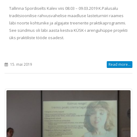
Tallinna Spordiselts Kalev viis 08.03 – 09.03.2019 K.Palusalu
traditsioonilise rahvusvahelise maadluse lasteturniiri raames
läbi noorte kohtunike ja algajate treenerite praktikaprogrammi.
See sündmus oli läbi aasta kestva KÜSK-i arenguhüppe projekti
üks praktiliste tööde osadest.
15. mai 2019
Read more...