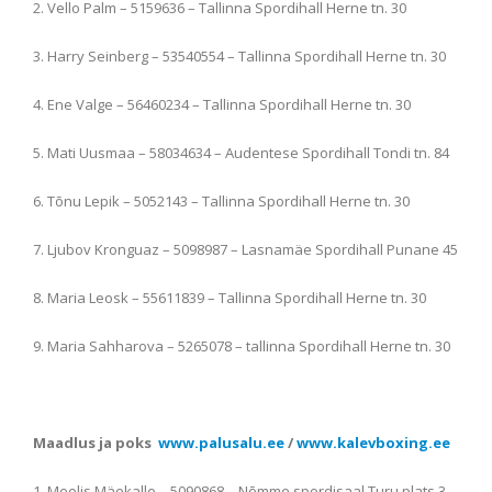
2. Vello Palm – 5159636 – Tallinna Spordihall Herne tn. 30
3. Harry Seinberg – 53540554 – Tallinna Spordihall Herne tn. 30
4. Ene Valge – 56460234 – Tallinna Spordihall Herne tn. 30
5. Mati Uusmaa – 58034634 – Audentese Spordihall Tondi tn. 84
6. Tõnu Lepik – 5052143 – Tallinna Spordihall Herne tn. 30
7. Ljubov Kronguaz – 5098987 – Lasnamäe Spordihall Punane 45
8. Maria Leosk – 55611839 – Tallinna Spordihall Herne tn. 30
9. Maria Sahharova – 5265078 – tallinna Spordihall Herne tn. 30
Maadlus ja poks
www.palusalu.ee
/
www.kalevboxing.ee
1. Meelis Mäekalle – 5090868 – Nõmme spordisaal Turu plats 3