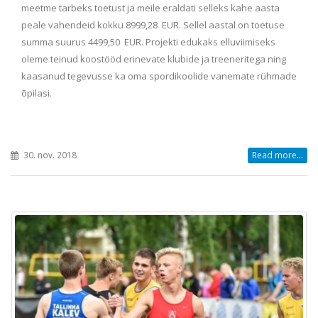
meetme tarbeks toetust ja meile eraldati selleks kahe aasta
peale vahendeid kokku 8999,28 EUR. Sellel aastal on toetuse
summa suurus 4499,50 EUR. Projekti edukaks elluviimiseks
oleme teinud koostööd erinevate klubide ja treeneritega ning
kaasanud tegevusse ka oma spordikoolide vanemate rühmade
õpilasi.
30. nov. 2018
Read more...