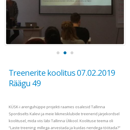
Treenerite koolitus 07.02.2019
Räägu 49
KÜSK-i arenguhüppe projekti raames osalesid Tallinna
Spordiselts Kalevi ja meie liikmesklubide treenerid järjekordsel
koolitusel, mida viis läbi Tallinna Ülikool. Koolituse teema oli
“Laste treening: millega arvestada ja kuidas nendega töötada?”